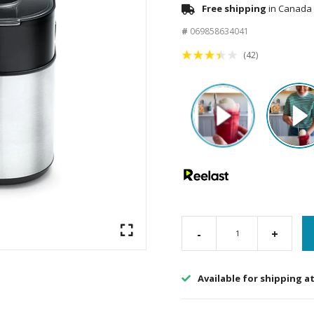
Free shipping
in Canada 
#
069858634041
(42)
-
+
Available for shipping a