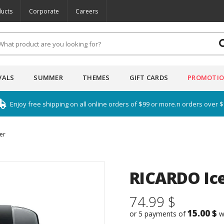
ucts
Corporate
Careers
VALS
SUMMER
THEMES
GIFT CARDS
PROMOTI
Enjoy free shipping on all online orders of $99 or more.n orders over 
er
RICARDO Ic
74.99 $
15.00 $
or 5 payments of
w