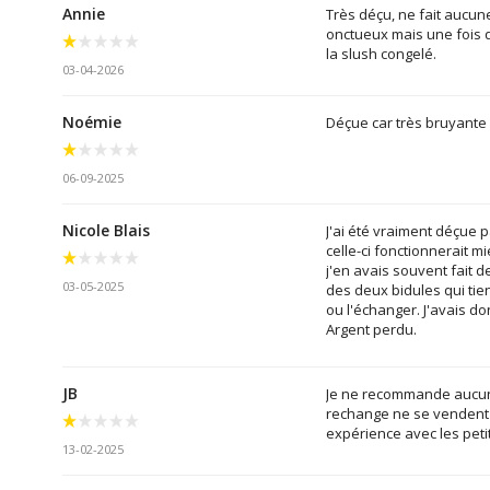
Annie
Très déçu, ne fait aucune
onctueux mais une fois qu
la slush congelé.
03-04-2026
Noémie
Déçue car très bruyante 
06-09-2025
Nicole Blais
J'ai été vraiment déçue p
celle-ci fonctionnerait mi
j'en avais souvent fait d
03-05-2025
des deux bidules qui tien
ou l'échanger. J'avais do
Argent perdu.
JB
Je ne recommande aucune
rechange ne se vendent p
expérience avec les pet
13-02-2025