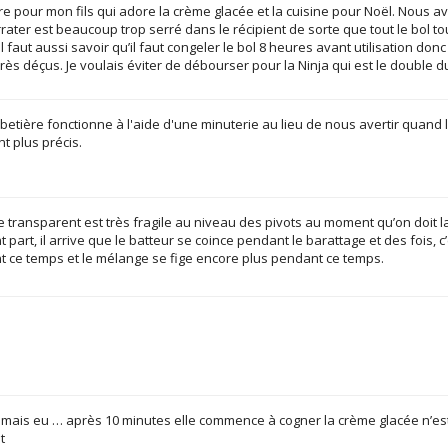
ère pour mon fils qui adore la crème glacée et la cuisine pour Noël. Nous avon
rater est beaucoup trop serré dans le récipient de sorte que tout le bol to
 faut aussi savoir qu’il faut congeler le bol 8 heures avant utilisation do
ès déçus. Je voulais éviter de débourser pour la Ninja qui est le double du 
rbetière fonctionne à l'aide d'une minuterie au lieu de nous avertir quand
nt plus précis.
e transparent est très fragile au niveau des pivots au moment qu’on doit 
part, il arrive que le batteur se coince pendant le barattage et des fois, c’e
 ce temps et le mélange se fige encore plus pendant ce temps.
 jamais eu … après 10 minutes elle commence à cogner la crème glacée n’es
t