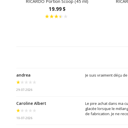
RICARDO Portion Scoop (45 ml)
RICAR
19.99 $
andrea
Je suis vraiment déçu de
29-07-2026
Caroline Albert
Le pire achat dans ma cui
glacée lorsque le mélange
de fabrication. Je ne re
10-07-2026