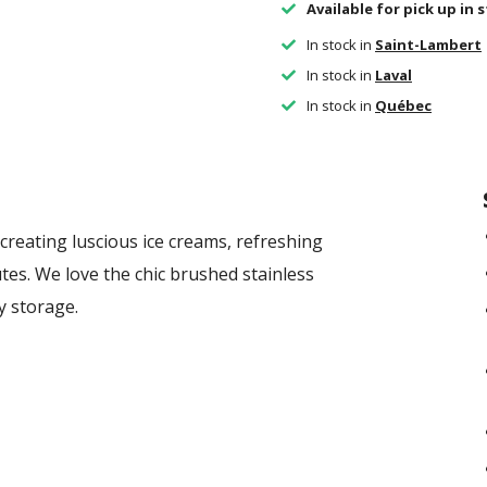
Available for pick up in 
In stock in
Saint-Lambert
In stock in
Laval
In stock in
Québec
creating luscious ice creams, refreshing
utes. We love the chic brushed stainless
y storage.