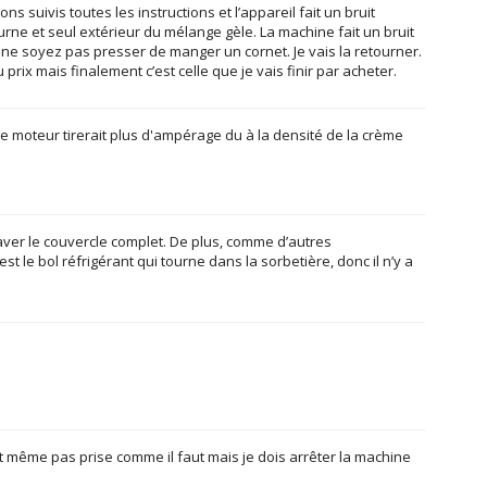
s suivis toutes les instructions et l’appareil fait un bruit
urne et seul extérieur du mélange gèle. La machine fait un bruit
nc ne soyez pas presser de manger un cornet. Je vais la retourner.
prix mais finalement c’est celle que je vais finir par acheter.
 le moteur tirerait plus d'ampérage du à la densité de la crème
laver le couvercle complet. De plus, comme d’autres
st le bol réfrigérant qui tourne dans la sorbetière, donc il n’y a
t même pas prise comme il faut mais je dois arrêter la machine