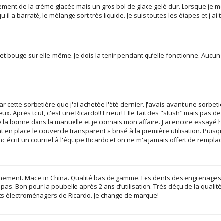
ment de la crème glacée mais un gros bol de glace gelé dur. Lorsque je mets
'il a barraté, le mélange sort très liquide. Je suis toutes les étapes et j'a
et bouge sur elle-même. Je dois la tenir pendant qu’elle fonctionne. Aucun 
ar cette sorbetière que j'ai achetée l'été dernier. J'avais avant une sorbet
eux. Après tout, c'est une Ricardo!! Erreur! Elle fait des "slush" mais pas de
e la bonne dans la manuelle et je connais mon affaire. J'ai encore essayé h
t en place le couvercle transparent a brisé à la première utilisation. Puis
nc écrit un courriel à l'équipe Ricardo et on ne m'a jamais offert de remp
ment. Made in China. Qualité bas de gamme. Les dents des engrenages qui
as. Bon pour la poubelle après 2 ans d’utilisation. Très déçu de la qualité
its électroménagers de Ricardo. Je change de marque!