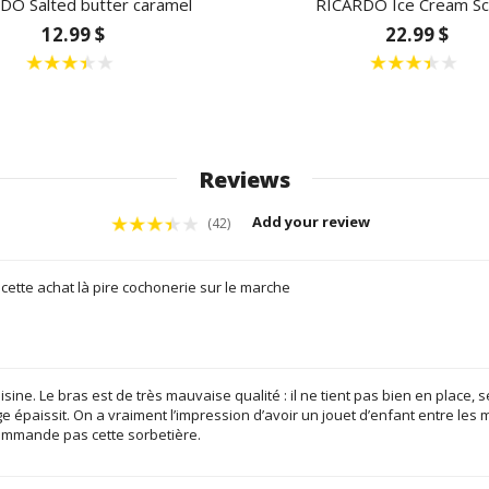
DO Salted butter caramel
RICARDO Ice Cream S
12.99 $
22.99 $
Reviews
Add your review
(42)
 cette achat là pire cochonerie sur le marche
sine. Le bras est de très mauvaise qualité : il ne tient pas bien en place,
 épaissit. On a vraiment l’impression d’avoir un jouet d’enfant entre les m
commande pas cette sorbetière.