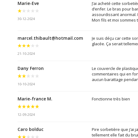
Marie-Eve
J’ai acheté cette sorbeti
d’enfer. Le bras pour bar
assourdissant anormal. Il
30-12-2024
Mon fils et moi sommes tr
marcel.thibault@hotmail.com
Je suis déçu car cette so
glacée. Ça serait telleme
21-10-2024
Dany Ferron
Le couvercle de plastiqu
commentaires qui en font 
aucun barattage pendant
10-10-2024
Marie-france M.
Fonctionne très bien
12-09-2024
Caro bolduc
Pire sorbetière que j’ai
tellement elle fait du brui