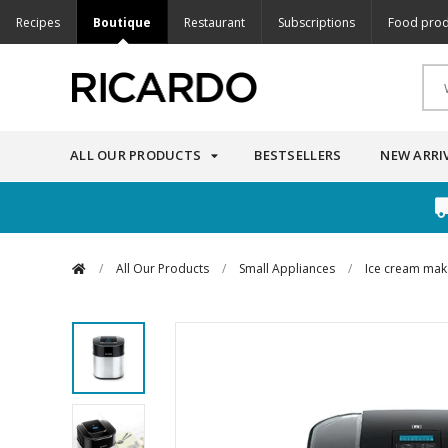
Recipes
Boutique
Restaurant
Subscriptions
Food prod
ALL OUR PRODUCTS
BESTSELLERS
NEW ARRI
/
All Our Products
/
Small Appliances
/
Ice cream mak