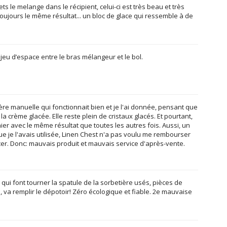
 le melange dans le récipient, celui-ci est très beau et très
i toujours le même résultat... un bloc de glace qui ressemble à de
jeu d’espace entre le bras mélangeur et le bol.
ière manuelle qui fonctionnait bien et je l'ai donnée, pensant que
 la crème glacée. Elle reste plein de cristaux glacés. Et pourtant,
ier avec le même résultat que toutes les autres fois. Aussi, un
que je l'avais utilisée, Linen Chest n'a pas voulu me rembourser
lacer. Donc: mauvais produit et mauvais service d'après-vente.
 font tourner la spatule de la sorbetière usés, pièces de
, va remplir le dépotoir! Zéro écologique et fiable. 2e mauvaise