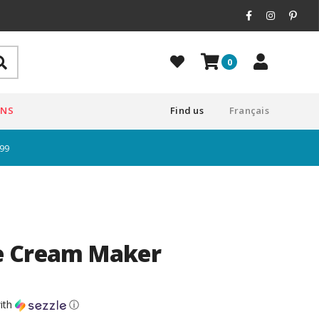
0
ONS
Find us
Français
$99
e Cream Maker
ith
ⓘ