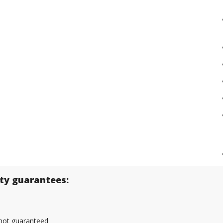
lity guarantees:
s not guaranteed