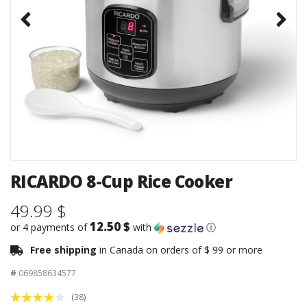
RICARDO 8-Cup Rice Cooker
49.99 $
12.50 $
or 4 payments of
with
ⓘ
Free shipping
in Canada on orders of $ 99 or more
#
069858634577
(38)