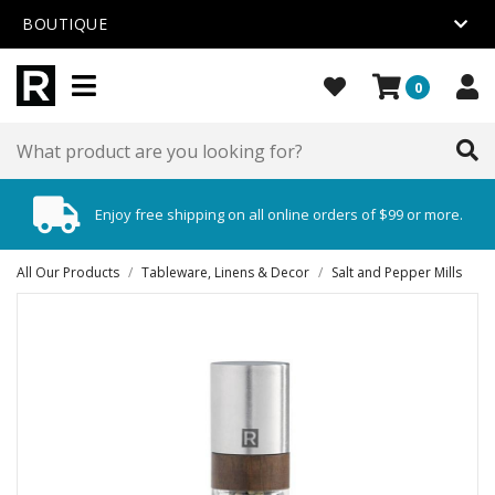
BOUTIQUE
0
Enjoy free shipping on all online orders of $99 or more.
All Our Products
/
Tableware, Linens & Decor
/
Salt and Pepper Mills