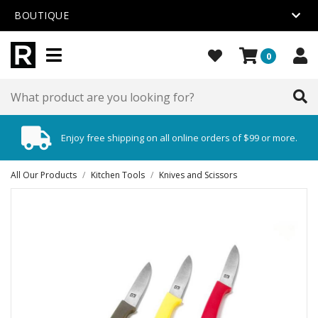
BOUTIQUE
0
Enjoy free shipping on all online orders of $99 or more.
All Our Products
/
Kitchen Tools
/
Knives and Scissors