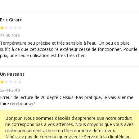
Eric Girard
23-05-2018
Température peu précise et très sensible à l'eau. Un peu de pluie
suffit à ce que cet accessoire extérieur cesse de fonctionner. Pour le
prix, une seule utilisation est très très cher!
Un Passant
22-04-2018
Erreur de lecture de 20 degré Celsius. Pas pratique, je vais aller me
faire rembourser!
Bonjour. Nous sommes désolés d'apprendre que notre produit
ne correspond pas à vos attentes. Nous croyons que vous avez
malheureusement acheté un thermomètre défectueux.
N'hésitez pas de communiquer avec le Service à la clientèle au