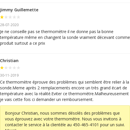
Jimmy Guillemette
28-07-2020
Je ne conseille pas se thermomètre il ne donne pas la bonne
température même en changent la sonde vraiment décevant comme
produit surtout a ce prix
Christian
30-11-2019
Ce thermomètre éprouve des problèmes qui semblent être relier à la
sonde.Meme après 2 remplacements encore un très grand écart de
température avec la réalité.Eviter ce thermomètre.Malheureusement
je vais cette fois ci demander un remboursement.
Bonjour Christian, nous sommes désolés des problèmes que
vous éprouvez avec votre thermomètre. Nous vous invitons à
contacter le service à la clientèle au 450-465-4101 pour un suivi.