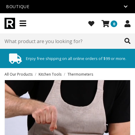
BOUTIQUE
0
Enjoy free shipping on all online orders of $99 or more.
All Our Products
/
Kitchen Tools
/
Thermometers