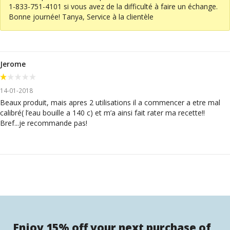
1-833-751-4101 si vous avez de la difficulté à faire un échange.
Bonne journée! Tanya, Service à la clientèle
Jerome
14-01-2018
Beaux produit, mais apres 2 utilisations il a commencer a etre mal
calibré( l’eau bouille a 140 c) et m’a ainsi fait rater ma recette!!
Bref...je recommande pas!
Enjoy 15% off your next purchase of