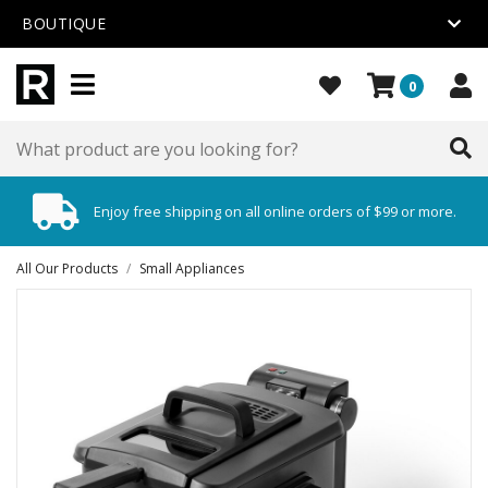
BOUTIQUE
0
Enjoy free shipping on all online orders of $99 or more.
All Our Products
/
Small Appliances