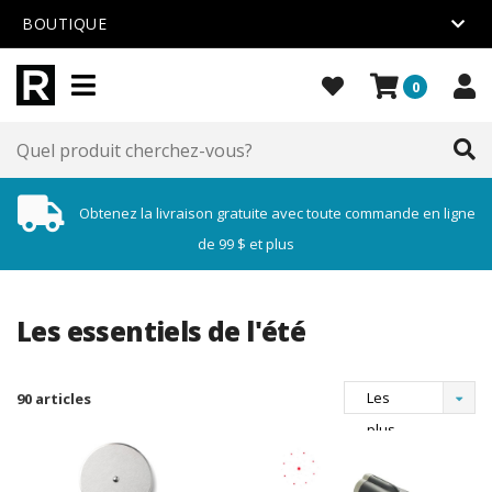
BOUTIQUE
0
Obtenez la livraison gratuite avec toute commande en ligne
de 99 $ et plus
Les essentiels de l'été
Les
90 articles
plus
vus