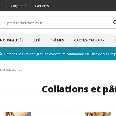
ie
Corporatif
Carrières
NOUVEAUTÉS
ÉTÉ
THÈMES
CARTES-CADEAUX
Obtenez la livraison gratuite avec toute commande en ligne de 99 $ et 
s et pâtisseries
Collations et pâ