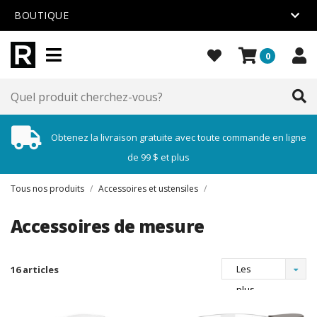
BOUTIQUE
0
Obtenez la livraison gratuite avec toute commande en ligne
de 99 $ et plus
Tous nos produits
/
Accessoires et ustensiles
/
Accessoires de mesure
Les
16 articles
plus
vus