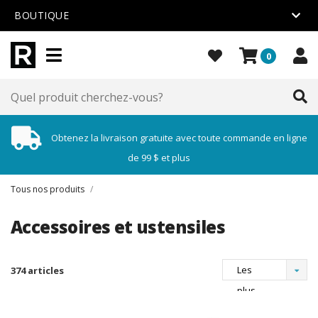
BOUTIQUE
0
Obtenez la livraison gratuite avec toute commande en ligne
de 99 $ et plus
Tous nos produits
/
Accessoires et ustensiles
Les
374 articles
plus
vus