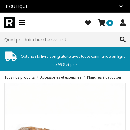
BOUTIQUE
0
Obtenez la livraison gratuite avec toute commande en ligne
de 99 $ et plus
Tous nos produits
/
Accessoires et ustensiles
/
Planches à découper