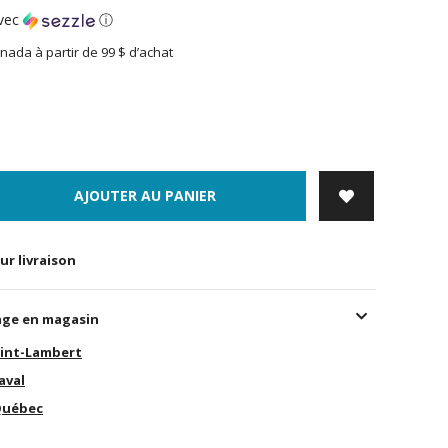
vec
ⓘ
nada à partir de 99 $ d’achat
AJOUTER AU PANIER
ur livraison
age en magasin
int-Lambert
aval
uébec