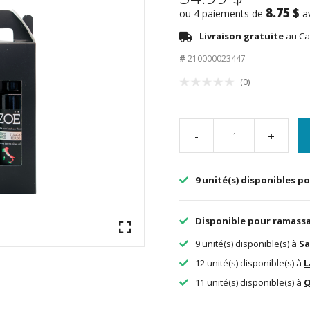
8.75 $
ou 4 paiements de
a
Livraison gratuite
au Ca
#
210000023447
(0)
-
+
9 unité(s) disponibles po
Disponible pour ramass
9 unité(s) disponible(s) à
Sa
12 unité(s) disponible(s) à
L
11 unité(s) disponible(s) à
Q