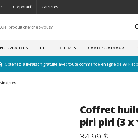
ie
Corporatif
Carrières
NOUVEAUTÉS
ÉTÉ
THÈMES
CARTES-CADEAUX
Obtenez la livraison gratuite avec toute commande en ligne de 99 $ et 
 vinaigres
Coffret huil
piri piri (3 
34.99 $