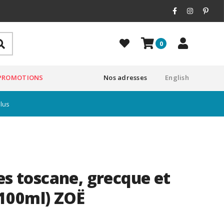
0
PROMOTIONS
Nos adresses
English
plus
es toscane, grecque et
x 100ml) ZOË