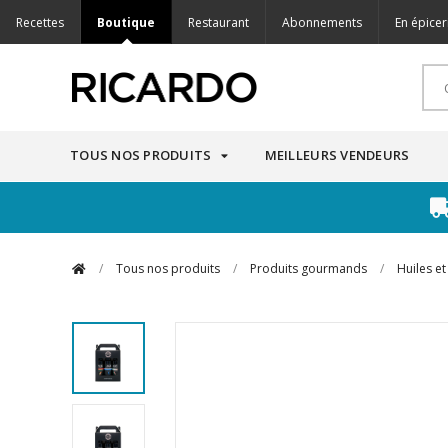
Recettes
Boutique
Restaurant
Abonnements
En épicer
TOUS NOS PRODUITS
MEILLEURS VENDEURS
/
Tous nos produits
/
Produits gourmands
/
Huiles et