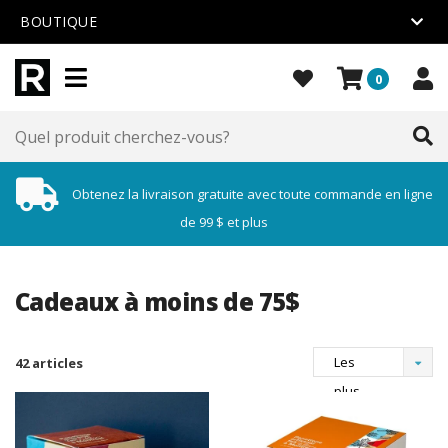
BOUTIQUE
0
Obtenez la livraison gratuite avec toute commande en ligne
de 99 $ et plus
Cadeaux à moins de 75$
Les
42 articles
plus
vus