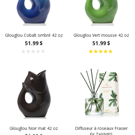
Glouglou Cobalt ombré 42 oz
Glouglou Vert mousse 42 oz
51.99 $
51.99 $
Glouglou Noir mat 42 oz
Diffuseur à roseaux Frasier
Fir THYMES