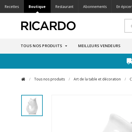
Recettes
Boutique
Restaurant
Abonnements
En épicer
TOUS NOS PRODUITS
MEILLEURS VENDEURS
/
Tous nos produits
/
Art de la table et décoration
/
C