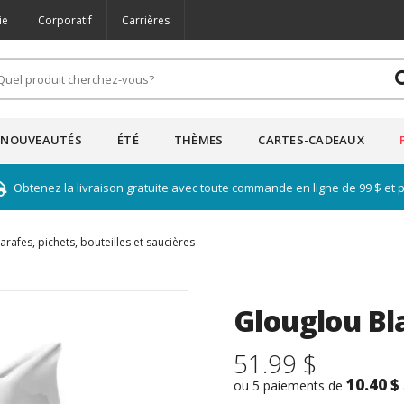
ie
Corporatif
Carrières
NOUVEAUTÉS
ÉTÉ
THÈMES
CARTES-CADEAUX
Obtenez la livraison gratuite avec toute commande en ligne de 99 $ et 
arafes, pichets, bouteilles et saucières
Glouglou Bla
51.99 $
10.40 $
ou 5 paiements de