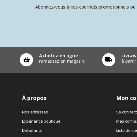
Abonnez-vous à nos courriels promotionnels ou à
Achetez en ligne
Livrai
ramassez en magasin
à parti
À propos
Mon co
Nos adresses
Se connect
Expérience boutique
Mes comm
Détaillants
Liste de so