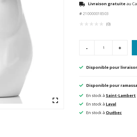
Livraison gratuite
au Ca
#
210000018503
(0)
-
+
Disponible pour livraiso
Disponible pour ramass
En stock à
Saint-Lambert
En stock à
Laval
En stock à
Québec