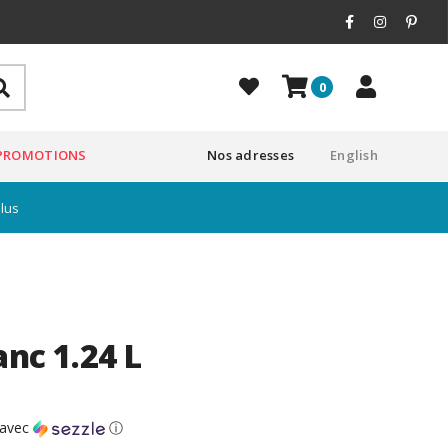
0
PROMOTIONS
Nos adresses
English
plus
nc 1.24 L
avec
ⓘ