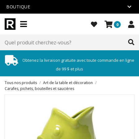
BOUTIQUE
0
Obtenez la livraison gratuite avec toute commande en ligne
de 99 $ et plus
Tous nos produits
/
Art de la table et décoration
/
Carafes, pichets, bouteilles et saucières