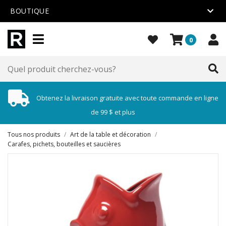
BOUTIQUE
0
Obtenez la livraison gratuite avec toute commande en ligne
de 99 $ et plus
Tous nos produits
/
Art de la table et décoration
/
Carafes, pichets, bouteilles et saucières