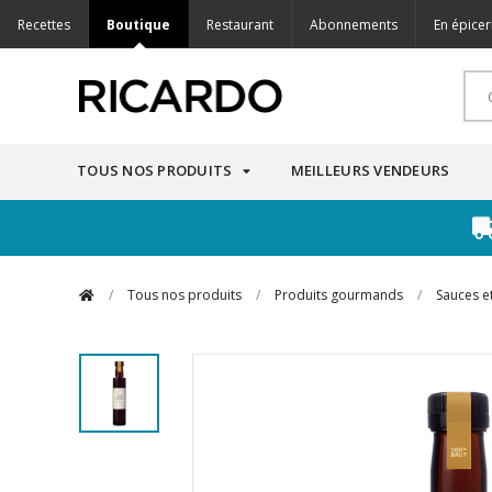
Recettes
Boutique
Restaurant
Abonnements
En épicer
TOUS NOS PRODUITS
MEILLEURS VENDEURS
/
Tous nos produits
/
Produits gourmands
/
Sauces e