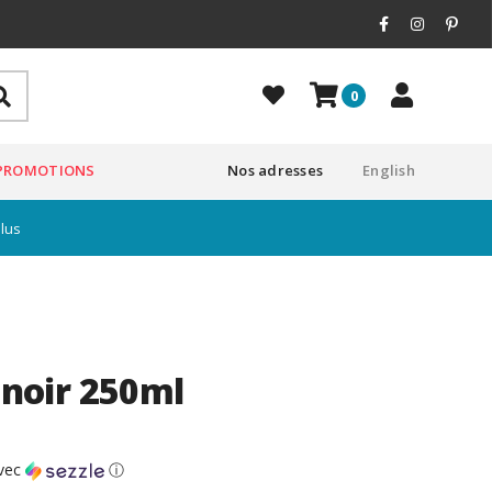
0
PROMOTIONS
Nos adresses
English
plus
l noir 250ml
vec
ⓘ