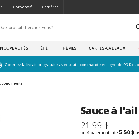
ie
Corporatif
Carrières
NOUVEAUTÉS
ÉTÉ
THÈMES
CARTES-CADEAUX
Obtenez la livraison gratuite avec toute commande en ligne de 99 $ et 
t condiments
Sauce à l'ai
21.99 $
5.50 $
ou 4 paiements de
a