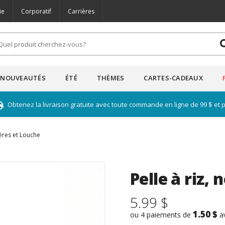
ie
Corporatif
Carrières
NOUVEAUTÉS
ÉTÉ
THÈMES
CARTES-CADEAUX
Obtenez la livraison gratuite avec toute commande en ligne de 99 $ et 
lères et Louche
Pelle à riz,
5.99 $
1.50 $
ou 4 paiements de
a