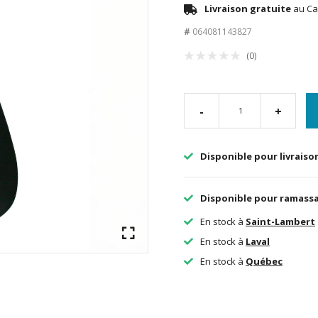
Livraison gratuite
au Ca
#
064081143827
(0)
-
+
Disponible pour livraiso
Disponible pour ramass
En stock à
Saint-Lambert
En stock à
Laval
En stock à
Québec