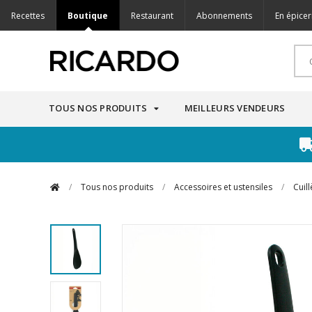
Recettes
Boutique
Restaurant
Abonnements
En épicer
TOUS NOS PRODUITS
MEILLEURS VENDEURS
/
Tous nos produits
/
Accessoires et ustensiles
/
Cuil