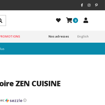
0
PROMOTIONS
Nos adresses
English
plus
 noire ZEN CUISINE
vec
ⓘ