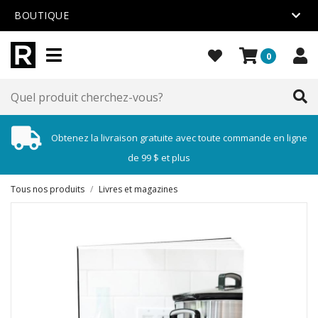
BOUTIQUE
0
Obtenez la livraison gratuite avec toute commande en ligne
de 99 $ et plus
Tous nos produits
/
Livres et magazines