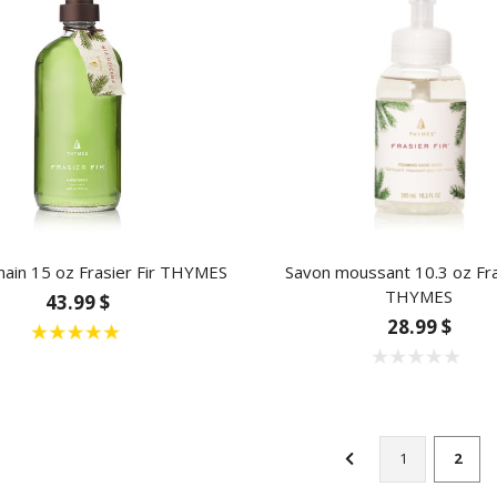
main 15 oz Frasier Fir THYMES
Savon moussant 10.3 oz Fra
THYMES
43.99 $
28.99 $
1
2