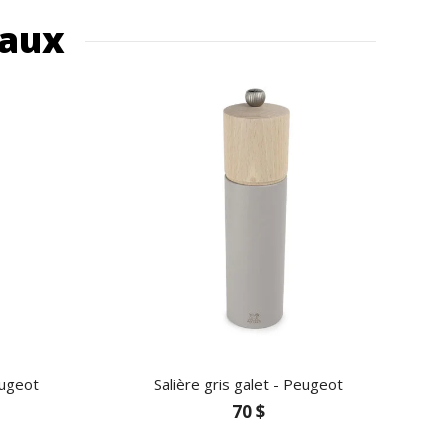
eaux
eugeot
Salière gris galet - Peugeot
70 $