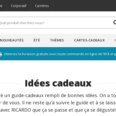
ie
Corporatif
Carrières
NOUVEAUTÉS
ÉTÉ
THÈMES
CARTES-CADEAUX
Obtenez la livraison gratuite avec toute commande en ligne de 99 $ et 
Idées cadeaux
 un guide-cadeaux rempli de bonnes idées. On a tou
e vous. Il ne reste qu’à suivre le guide et à se laisser
avec RICARDO que ça se passe et que ça se déguste!