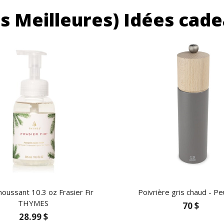
es Meilleures) Idées cad
oussant 10.3 oz Frasier Fir
Poivrière gris chaud - P
THYMES
70 $
28.99 $