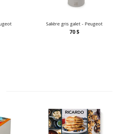
eugeot
Salière gris galet - Peugeot
70 $
$