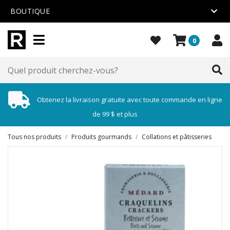
BOUTIQUE
0
Obtenez la livraison gratuite avec toute commande en ligne
de 99 $ et plus
Tous nos produits
/
Produits gourmands
/
Collations et pâtisseries