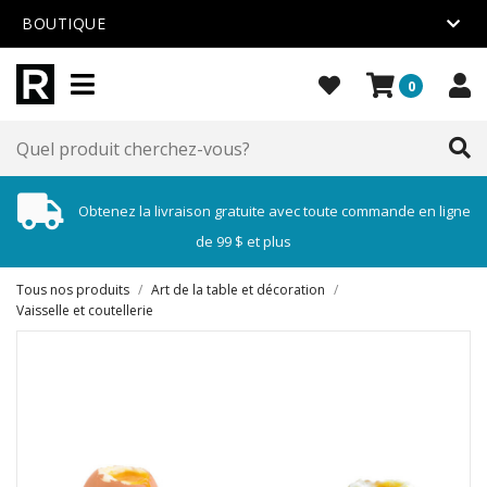
BOUTIQUE
0
Obtenez la livraison gratuite avec toute commande en ligne
de 99 $ et plus
Tous nos produits
/
Art de la table et décoration
/
Vaisselle et coutellerie