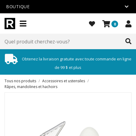
BOUTIQUE
0
Obtenez la livraison gratuite avec toute commande en ligne
de 99 $ et plus
Tous nos produits
/
Accessoires et ustensiles
/
Râpes, mandolines et hachoirs