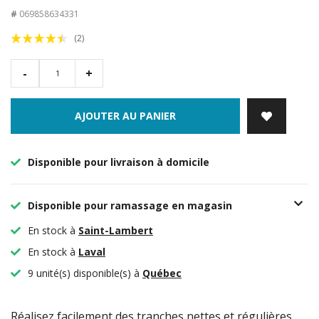
#
069858634331
(2)
-
+
AJOUTER AU PANIER
Disponible pour livraison à domicile
Disponible pour ramassage en magasin
En stock à
Saint-Lambert
En stock à
Laval
9 unité(s) disponible(s) à
Québec
Réalisez facilement des tranches nettes et régulières