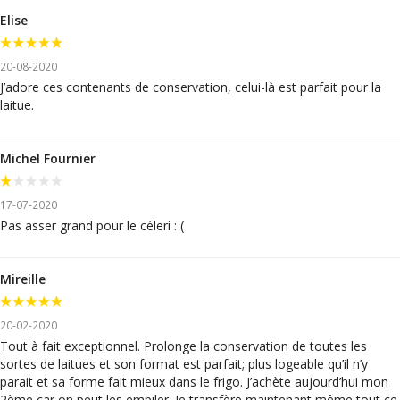
Elise
20-08-2020
J’adore ces contenants de conservation, celui-là est parfait pour la
laitue.
Michel Fournier
17-07-2020
Pas asser grand pour le céleri : (
Mireille
20-02-2020
Tout à fait exceptionnel. Prolonge la conservation de toutes les
sortes de laitues et son format est parfait; plus logeable qu’il n’y
parait et sa forme fait mieux dans le frigo. J’achète aujourd’hui mon
2ème car on peut les empiler. Je transfère maintenant même tout ce