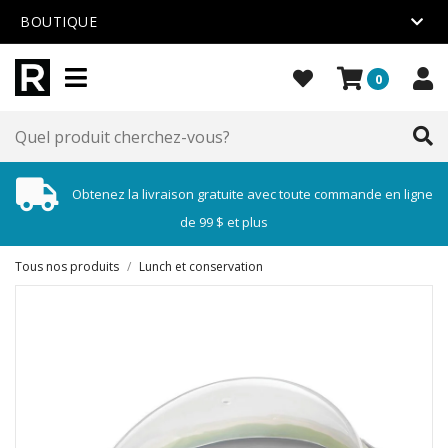
BOUTIQUE
0
Obtenez la livraison gratuite avec toute commande en ligne
de 99 $ et plus
Tous nos produits
/
Lunch et conservation