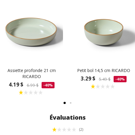
Assiette profonde 21 cm
Petit bol 14,5 cm RICARDO
RICARDO
3.29 $
5.49 $
-40%
4.19 $
6.99 $
-40%
Évaluations
(2)