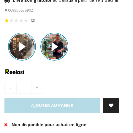
Livraison gratuite
au Canada à partir de 99 $ d’achat
#
069858638902
(2)
-
+
AJOUTER AU PANIER
Non disponible pour achat en ligne