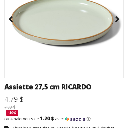
Assiette 27,5 cm RICARDO
4.79 $
7.99 $
-40%
1.20 $
ou 4 paiements de
avec
ⓘ