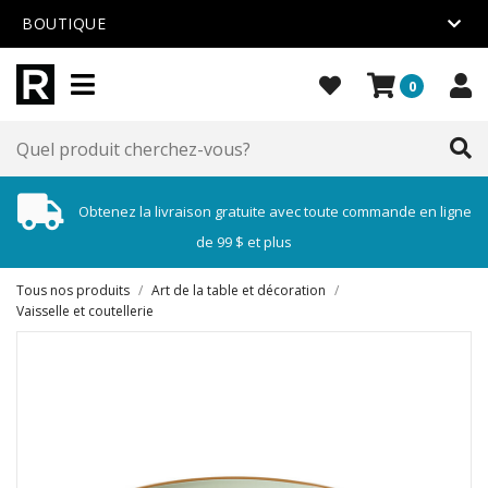
BOUTIQUE
0
Obtenez la livraison gratuite avec toute commande en ligne
de 99 $ et plus
Tous nos produits
/
Art de la table et décoration
/
Vaisselle et coutellerie