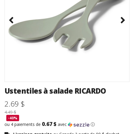
Ustentiles à salade RICARDO
2.69 $
4.49 $
-40%
0.67 $
ou 4 paiements de
avec
ⓘ