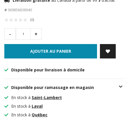
Livraison gratuite
au Canada à partir de 99 $ d’achat
#
069858638940
(0)
-
+
AJOUTER AU PANIER
Disponible pour livraison à domicile
Disponible pour ramassage en magasin
En stock à
Saint-Lambert
En stock à
Laval
En stock à
Québec