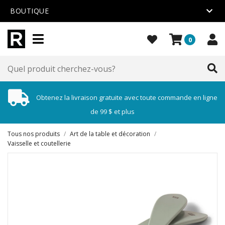
BOUTIQUE
0
Obtenez la livraison gratuite avec toute commande en ligne
de 99 $ et plus
Tous nos produits
/
Art de la table et décoration
/
Vaisselle et coutellerie