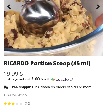
RICARDO Portion Scoop (45 ml)
19.99 $
5.00 $
or 4 payments of
with
ⓘ
Free shipping
in Canada on orders of $ 99 or more
#
069858640516
(16)