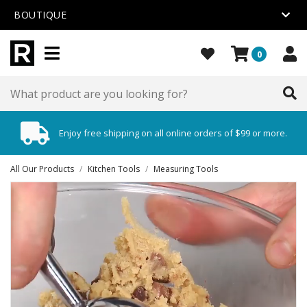
BOUTIQUE
0
Enjoy free shipping on all online orders of $99 or more.
All Our Products
/
Kitchen Tools
/
Measuring Tools