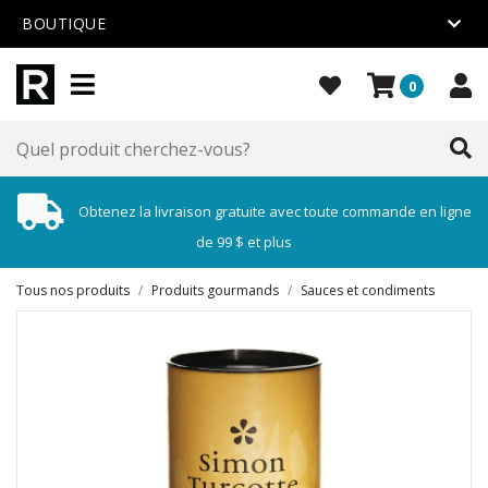
BOUTIQUE
0
Obtenez la livraison gratuite avec toute commande en ligne
de 99 $ et plus
Tous nos produits
/
Produits gourmands
/
Sauces et condiments