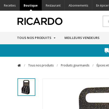
Recettes
Boutique
Restaurant
Abonnements
En épicer
TOUS NOS PRODUITS
MEILLEURS VENDEURS
/
Tous nos produits
/
Produits gourmands
/
Épices e