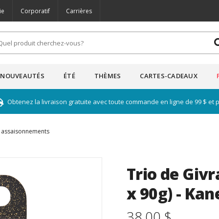
ie
Corporatif
Carrières
NOUVEAUTÉS
ÉTÉ
THÈMES
CARTES-CADEAUX
Obtenez la livraison gratuite avec toute commande en ligne de 99 $ et 
t assaisonnements
Trio de Givr
x 90g) - Kan
38.00 $