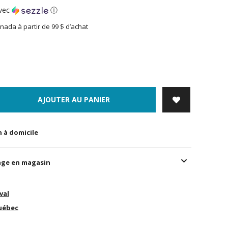
vec
ⓘ
nada à partir de 99 $ d’achat
AJOUTER AU PANIER
n à domicile
age en magasin
val
uébec