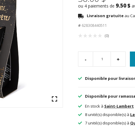
9.50 $
ou 4 paiements de
a
Livraison gratuite
au Ca
#
628308440511
(0)
-
+
Disponible pour livraiso
Disponible pour ramass
En stock à
Saint-Lambert
8 unité(s) disponible(s) à
La
7 unité(s) disponible(s) à
Q