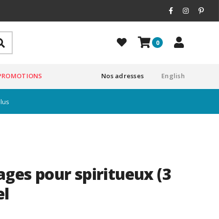
0
PROMOTIONS
Nos adresses
English
plus
ages pour spiritueux (3
el