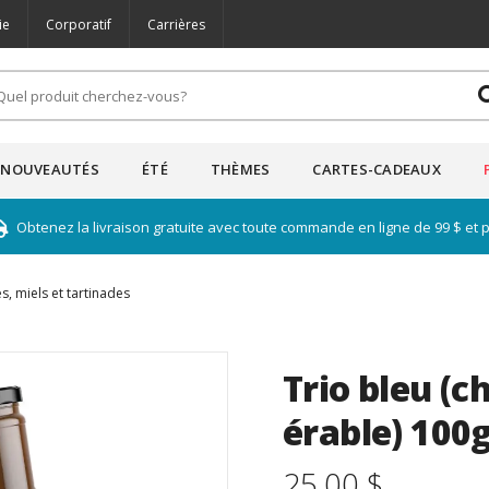
ie
Corporatif
Carrières
NOUVEAUTÉS
ÉTÉ
THÈMES
CARTES-CADEAUX
Obtenez la livraison gratuite avec toute commande en ligne de 99 $ et 
s, miels et tartinades
Trio bleu (c
érable) 10
25.00 $