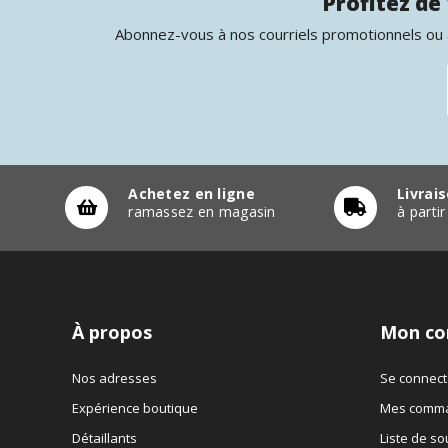
Profitez de 
Abonnez-vous à nos courriels promotionnels ou à
Achetez en ligne
Livrai
ramassez en magasin
à parti
À propos
Mon co
Nos adresses
Se connect
Expérience boutique
Mes comm
Détaillants
Liste de so