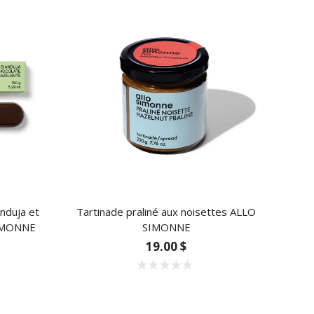
anduja et
Tartinade praliné aux noisettes ALLO
Cof
SIMONNE
SIMONNE
19.00 $