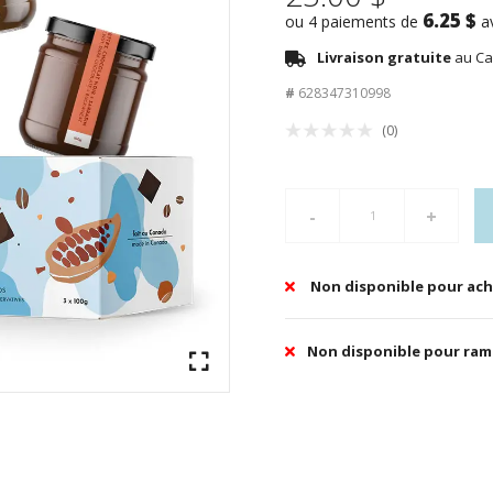
6.25 $
ou 4 paiements de
a
Livraison gratuite
au Ca
#
628347310998
(0)
-
+
Non disponible pour ach
Non disponible pour ra