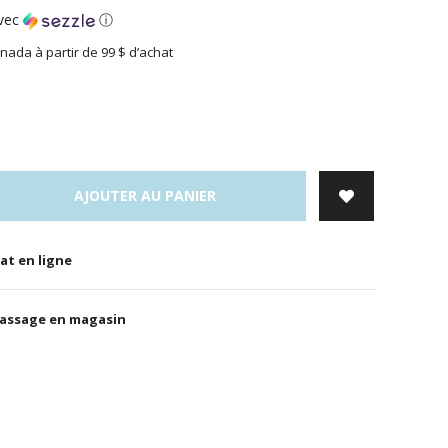
vec
ⓘ
nada à partir de 99 $ d’achat
AJOUTER AU PANIER
at en ligne
massage en magasin