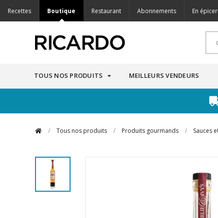
Recettes
Boutique
Restaurant
Abonnements
En épicer
TOUS NOS PRODUITS
MEILLEURS VENDEURS
/
Tous nos produits
/
Produits gourmands
/
Sauces e