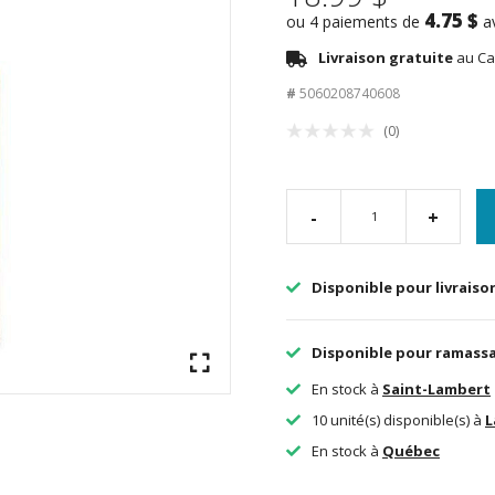
4.75 $
ou 4 paiements de
a
Livraison gratuite
au Ca
#
5060208740608
(0)
-
+
Disponible pour livraiso
Disponible pour ramass
En stock à
Saint-Lambert
10 unité(s) disponible(s) à
L
En stock à
Québec