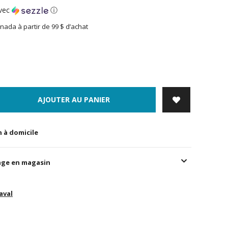
vec
ⓘ
nada à partir de 99 $ d’achat
AJOUTER AU PANIER
n à domicile
age en magasin
aval