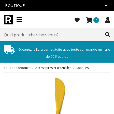
BOUTIQUE
0
Obtenez la livraison gratuite avec toute commande en ligne
de 99 $ et plus
Tous nos produits
/
Accessoires et ustensiles
/
Spatules