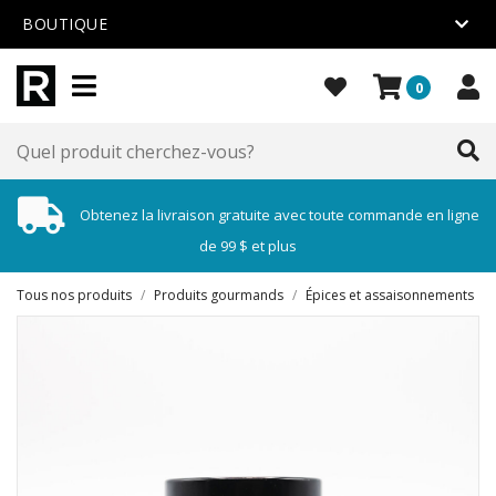
BOUTIQUE
0
Obtenez la livraison gratuite avec toute commande en ligne
de 99 $ et plus
Tous nos produits
/
Produits gourmands
/
Épices et assaisonnements