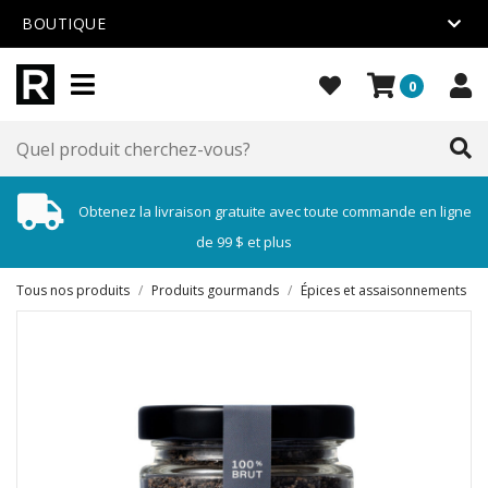
BOUTIQUE
0
Obtenez la livraison gratuite avec toute commande en ligne
de 99 $ et plus
Tous nos produits
/
Produits gourmands
/
Épices et assaisonnements