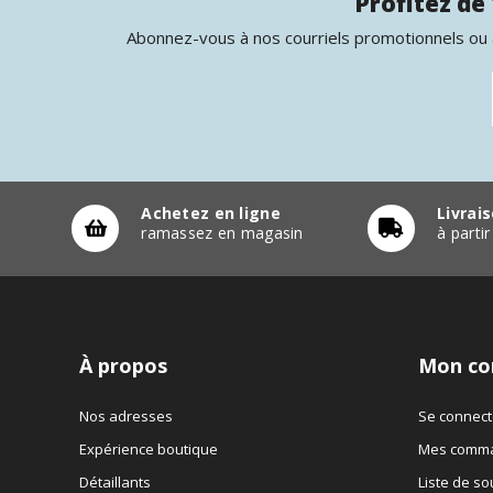
Profitez de 
Abonnez-vous à nos courriels promotionnels ou à
Achetez en ligne
Livrai
ramassez en magasin
à parti
À propos
Mon co
Nos adresses
Se connect
Expérience boutique
Mes comm
Détaillants
Liste de so