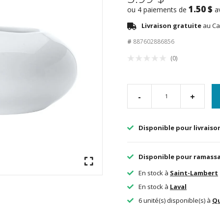
1.50 $
ou 4 paiements de
a
Livraison gratuite
au Ca
#
887602886856
(0)
-
+
Disponible pour livraiso
Disponible pour ramass
En stock à
Saint-Lambert
En stock à
Laval
6 unité(s) disponible(s) à
Q