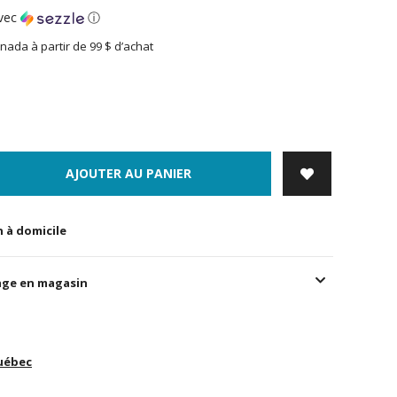
vec
ⓘ
nada à partir de 99 $ d’achat
AJOUTER AU PANIER
n à domicile
age en magasin
uébec