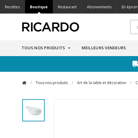
Recettes
Boutique
Restaurant
Abonnements
En épicer
TOUS NOS PRODUITS
MEILLEURS VENDEURS
/
Tous nos produits
/
Art de la table et décoration
/
C