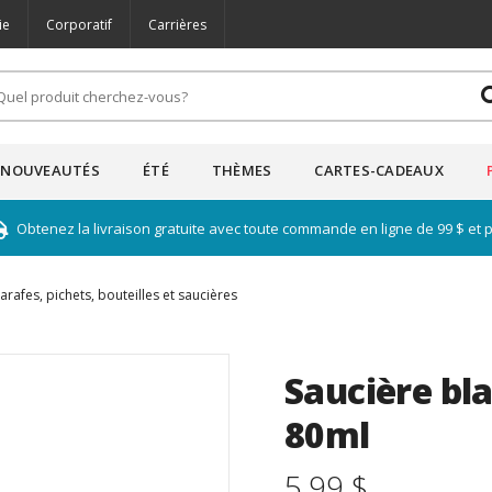
ie
Corporatif
Carrières
NOUVEAUTÉS
ÉTÉ
THÈMES
CARTES-CADEAUX
Obtenez la livraison gratuite avec toute commande en ligne de 99 $ et 
arafes, pichets, bouteilles et saucières
Saucière bl
80ml
5.99 $