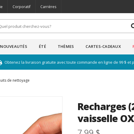
ie
Corporatif
Carrières
NOUVEAUTÉS
ÉTÉ
THÈMES
CARTES-CADEAUX
Obtenez la livraison gratuite avec toute commande en ligne de 99 $ et 
uits de nettoyage
Recharges (
vaisselle O
7.99 $