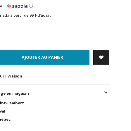
vec
ⓘ
nada à partir de 99 $ d’achat
AJOUTER AU PANIER
ur livraison
age en magasin
int-Lambert
val
uébec