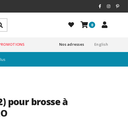
0
PROMOTIONS
Nos adresses
English
plus
2) pour brosse à
XO