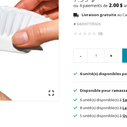
2.00 $
ou 4 paiements de
a
Livraison gratuite
au Ca
#
840097705026
(0)
-
+
6 unité(s) disponibles po
Disponible pour ramass
6 unité(s) disponible(s) à
Sa
8 unité(s) disponible(s) à
La
5 unité(s) disponible(s) à
Q