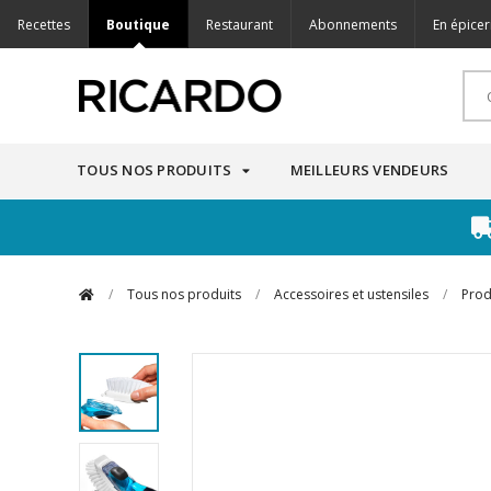
Recettes
Boutique
Restaurant
Abonnements
En épicer
TOUS NOS PRODUITS
MEILLEURS VENDEURS
/
Tous nos produits
/
Accessoires et ustensiles
/
Prod