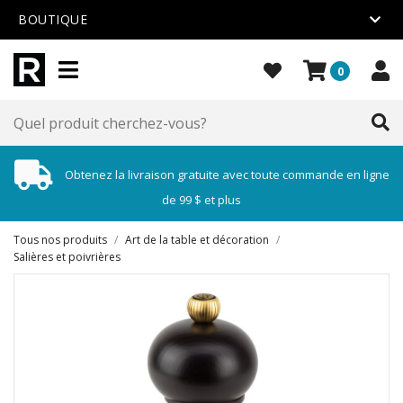
BOUTIQUE
0
Obtenez la livraison gratuite avec toute commande en ligne
de 99 $ et plus
Tous nos produits
/
Art de la table et décoration
/
Salières et poivrières