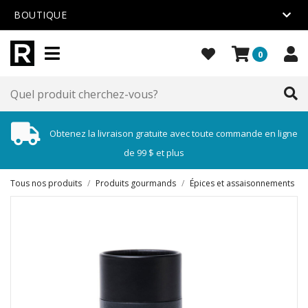
BOUTIQUE
0
Obtenez la livraison gratuite avec toute commande en ligne
de 99 $ et plus
Tous nos produits
/
Produits gourmands
/
Épices et assaisonnements