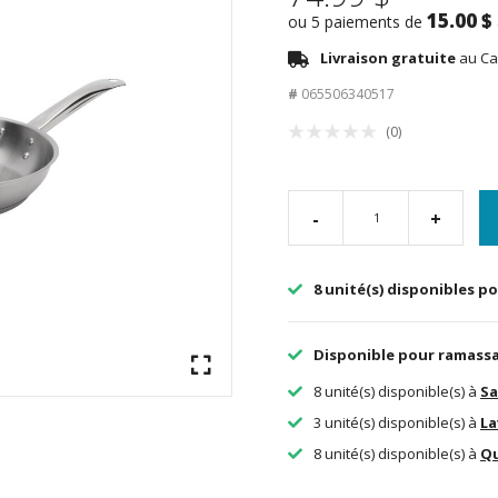
15.00 $
ou 5 paiements de
Livraison gratuite
au Ca
#
065506340517
(0)
-
+
8 unité(s) disponibles po
Disponible pour ramass
8 unité(s) disponible(s) à
Sa
3 unité(s) disponible(s) à
La
8 unité(s) disponible(s) à
Q