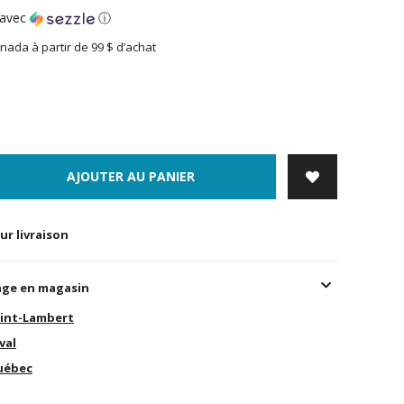
avec
ⓘ
nada à partir de 99 $ d’achat
AJOUTER AU PANIER
ur livraison
age en magasin
int-Lambert
val
uébec