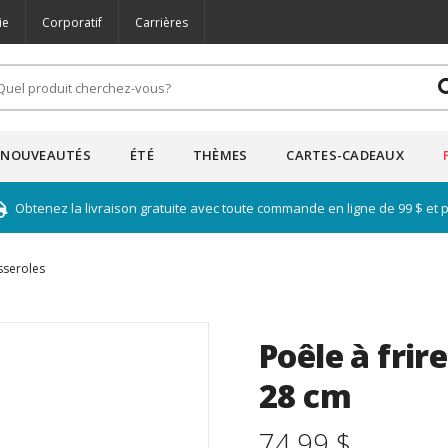
ie
Corporatif
Carrières
NOUVEAUTÉS
ÉTÉ
THÈMES
CARTES-CADEAUX
Obtenez la livraison gratuite avec toute commande en ligne de 99 $ et 
sseroles
Poêle à frir
28 cm
74.99 $