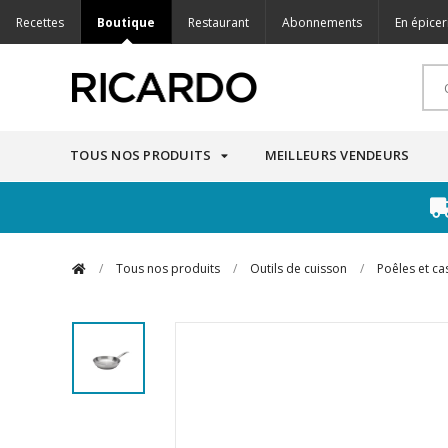
Recettes
Boutique
Restaurant
Abonnements
En épicer
TOUS NOS PRODUITS
MEILLEURS VENDEURS
/
Tous nos produits
/
Outils de cuisson
/
Poêles et ca