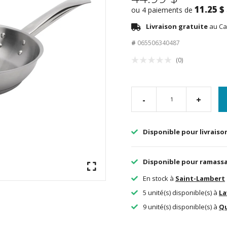
11.25 $
ou 4 paiements de
Livraison gratuite
au Ca
#
065506340487
(0)
-
+
Disponible pour livraiso
Disponible pour ramass
En stock à
Saint-Lambert
5 unité(s) disponible(s) à
La
9 unité(s) disponible(s) à
Q