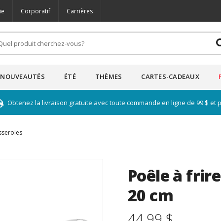
ie
Corporatif
Carrières
NOUVEAUTÉS
ÉTÉ
THÈMES
CARTES-CADEAUX
Obtenez la livraison gratuite avec toute commande en ligne de 99 $ et 
sseroles
Poêle à frir
20 cm
44.99 $