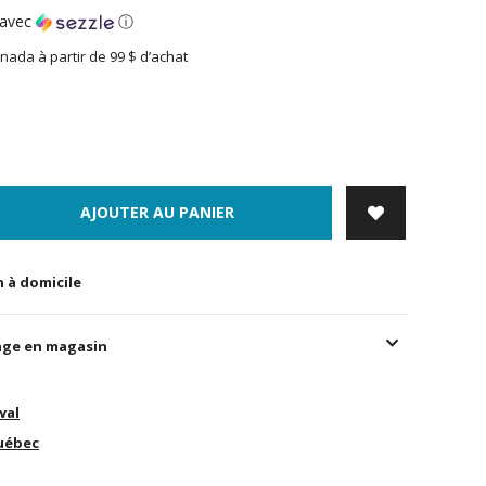
avec
ⓘ
nada à partir de 99 $ d’achat
AJOUTER AU PANIER
n à domicile
age en magasin
val
uébec