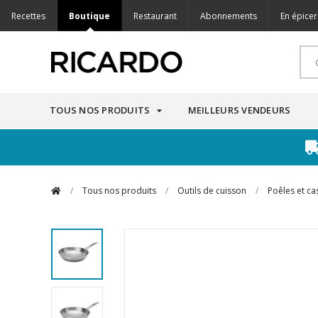
Recettes
Boutique
Restaurant
Abonnements
En épicer
TOUS NOS PRODUITS
MEILLEURS VENDEURS
/
Tous nos produits
/
Outils de cuisson
/
Poêles et ca