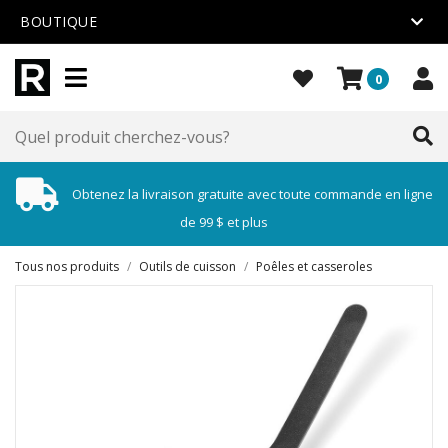
BOUTIQUE
0
Obtenez la livraison gratuite avec toute commande en ligne
de 99 $ et plus
Tous nos produits
/
Outils de cuisson
/
Poêles et casseroles