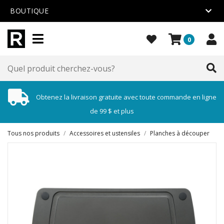
BOUTIQUE
0
Obtenez la livraison gratuite avec toute commande en ligne
de 99 $ et plus
Tous nos produits
/
Accessoires et ustensiles
/
Planches à découper