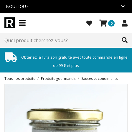
BOUTIQUE
0
Obtenez la livraison gratuite avec toute commande en ligne
de 99 $ et plus
Tous nos produits
/
Produits gourmands
/
Sauces et condiments