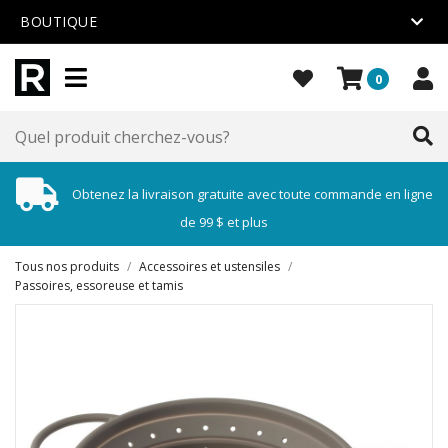
BOUTIQUE
0
Obtenez la livraison gratuite avec toute commande en ligne
de 99 $ et plus
Tous nos produits
/
Accessoires et ustensiles
/
Passoires, essoreuse et tamis