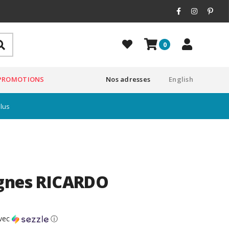
0
PROMOTIONS
Nos adresses
English
plus
ignes RICARDO
vec
ⓘ