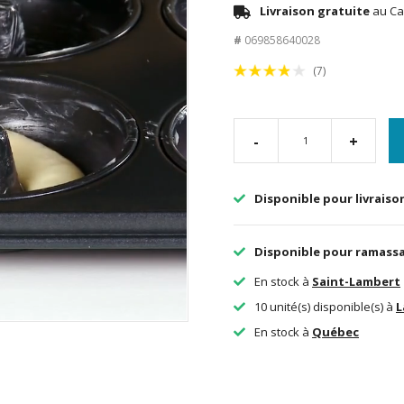
Livraison gratuite
au Ca
#
069858640028
(7)
-
+
Disponible pour livraiso
Disponible pour ramass
En stock à
Saint-Lambert
10 unité(s) disponible(s) à
L
En stock à
Québec