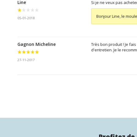
Line
Si je ne veux pas acheter
Bonjour Line, le moule 
05-01-2018
Gagnon Micheline
Très bon produit ! Je fai
d'entretien. Je le recom
27-11-2017
Profitez de 