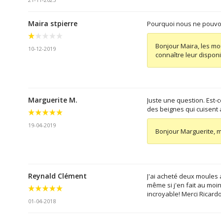
Maira stpierre
Pourquoi nous ne pouvons
Bonjour Maira, les mo
10-12-2019
connaître leur disponib
Marguerite M.
Juste une question. Est-
des beignes qui cuisent 
19-04-2019
Bonjour Marguerite, m
Reynald Clément
J'ai acheté deux moules a
même si j'en fait au moin
incroyable! Merci Ricardo
01-04-2018