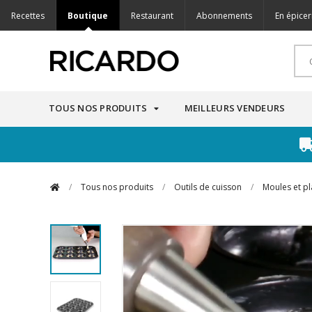
Recettes
Boutique
Restaurant
Abonnements
En épicer
TOUS NOS PRODUITS
MEILLEURS VENDEURS
/
Tous nos produits
/
Outils de cuisson
/
Moules et pl