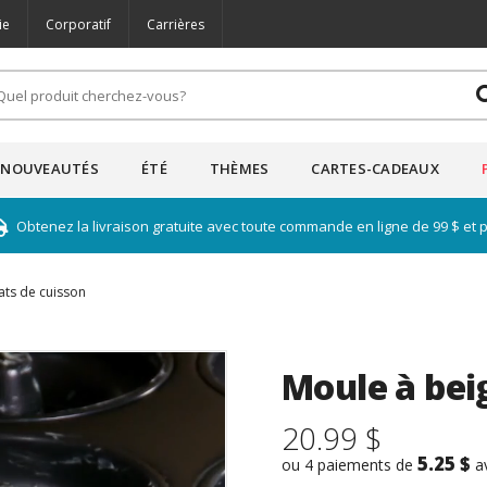
ie
Corporatif
Carrières
NOUVEAUTÉS
ÉTÉ
THÈMES
CARTES-CADEAUX
Obtenez la livraison gratuite avec toute commande en ligne de 99 $ et 
ats de cuisson
Moule à be
20.99 $
5.25 $
ou 4 paiements de
a