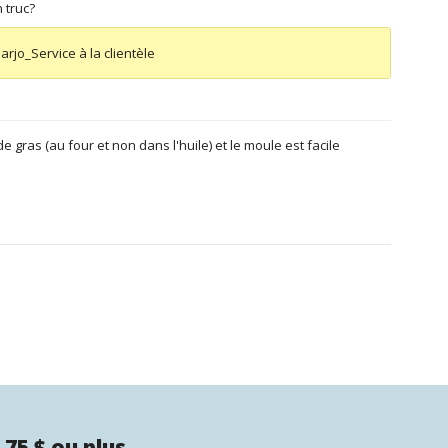
n truc?
Marjo_Service à la clientèle
 gras (au four et non dans l'huile) et le moule est facile
 75 $ ou plus