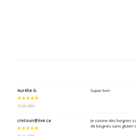
Aurélie G.
Super bon
12-03-2026
cretoun@live.ca
Je cuisine des beignes san
de beignes sans gluten d
21-11-2025