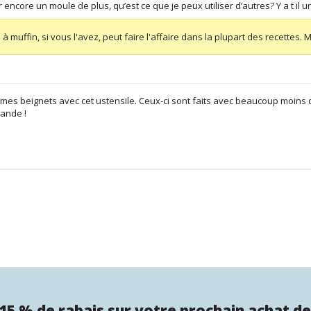
 encore un moule de plus, qu’est ce que je peux utiliser d’autres? Y a t il u
à muffin, si vous l'avez, peut faire l'affaire dans la plupart des recettes. 
s mes beignets avec cet ustensile. Ceux-ci sont faits avec beaucoup moins de
mande !
15 % de rabais sur votre prochain achat de