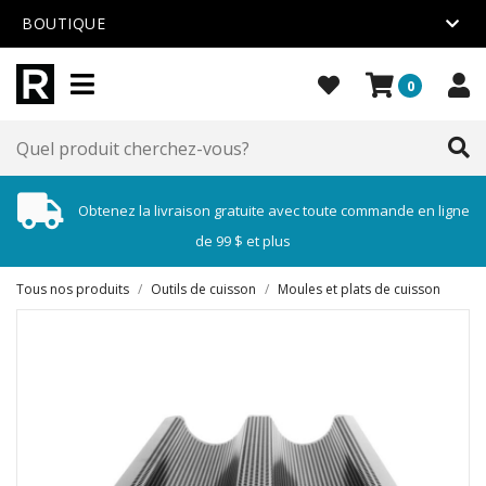
BOUTIQUE
0
Obtenez la livraison gratuite avec toute commande en ligne
de 99 $ et plus
Tous nos produits
/
Outils de cuisson
/
Moules et plats de cuisson