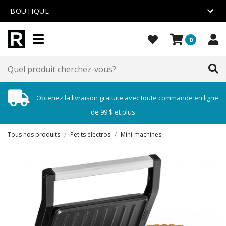
BOUTIQUE
0
Obtenez la livraison gratuite avec toute commande en ligne
de 99 $ et plus
Tous nos produits
/
Petits électros
/
Mini-machines