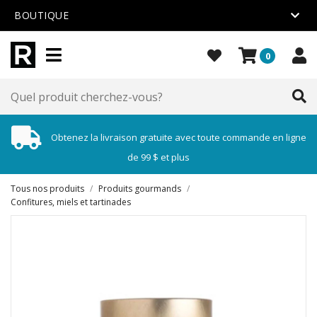
BOUTIQUE
0
Obtenez la livraison gratuite avec toute commande en ligne
de 99 $ et plus
Tous nos produits
/
Produits gourmands
/
Confitures, miels et tartinades